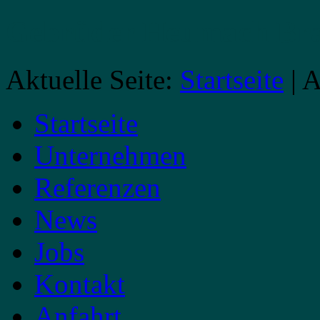
Gebrüder Heumach
Br
Aktuelle Seite:
Startseite
|
Startseite
Unternehmen
Referenzen
News
Jobs
Kontakt
Anfahrt