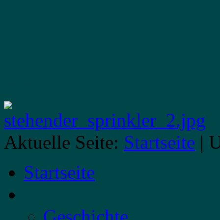
Gebrüder Heumach
Br
Aktuelle Seite:
Startseite
|
U
Startseite
Unternehmen
Geschichte