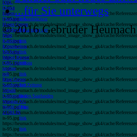
https://heumach.de/modules/mod_image_show_gk4/cache/Referenzen.
DHL
...für Sie unterwegs
is-95.jpg
Dornier
link
https://heumach.de/modules/mod_image_show_gk4/cache/Referenz
Europäischer Hof
is-95.jpg
Flughafen Saarbrücken
link
https://heumach.de/modules/mod_image_show_gk4/cache/Referenze
Hager Group
© 2016 Gebrüder Heumach
is-95.jpg
Handwerkskammer der
link
https://heumach.de/modules/mod_image_show_gk4/cache/Referenzen
Pfalz
is-95.jpg
Karlsberg
link
https://heumach.de/modules/mod_image_show_gk4/cache/Referenzen
Kömmerling
is-95.jpg
Michelin
link
https://heumach.de/modules/mod_image_show_gk4/cache/Referenzen
Möbel Rieger
is-95.jpg
OBG Hochbau
link
https://heumach.de/modules/mod_image_show_gk4/cache/Referenzen
profine
is-95.jpg
psb
link
https://heumach.de/modules/mod_image_show_gk4/cache/Referenze
Ring Group
is-95.jpg
Saarbrücker Zeitung
link
https://heumach.de/modules/mod_image_show_gk4/cache/Referenze
Tehalit
is-95.jpg
Universität des Saarlandes
link
https://heumach.de/modules/mod_image_show_gk4/cache/Referenze
Wasgau AG
is-95.jpg
World of Fun
link
https://heumach.de/modules/mod_image_show_gk4/cache/Referenzen
ZÜBLIN
is-95.jpg
link
https://heumach.de/modules/mod_image_show_gk4/cache/Referenze
is-95.jpg
link
https://heumach.de/modules/mod_image_show_gk4/cache/Referenzen