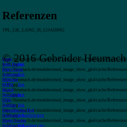
Referenzen
TPL_GK_LANG_IS_LOADING
© 2016 Gebrüder Heumach
https://heumach.de/modules/mod_image_show_gk4/cache/Referenzen
Festo
is-95.jpg
John Deere
link
https://heumach.de/modules/mod_image_show_gk4/cache/Referenze
Peter Gross
is-95.jpg
Amadeus
link
https://heumach.de/modules/mod_image_show_gk4/cache/Referenzen
Bilfinger
is-95.jpg
BMW
link
https://heumach.de/modules/mod_image_show_gk4/cache/Referenze
Bosch
is-95.jpg
Decathlon
link
https://heumach.de/modules/mod_image_show_gk4/cache/Referenzen.
DHL
is-95.jpg
Dornier
link
https://heumach.de/modules/mod_image_show_gk4/cache/Referenz
Europäischer Hof
is-95.jpg
Flughafen Saarbrücken
link
https://heumach.de/modules/mod_image_show_gk4/cache/Referenze
Hager Group
is-95.jpg
Handwerkskammer der
link