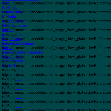
https://heumach.de/modules/mod_image_show_gk4/cache/Referenzen
Pfalz
is-95.jpg
Karlsberg
link
https://heumach.de/modules/mod_image_show_gk4/cache/Referenzen
Kömmerling
is-95.jpg
Michelin
link
https://heumach.de/modules/mod_image_show_gk4/cache/Referenzen
Möbel Rieger
is-95.jpg
OBG Hochbau
link
https://heumach.de/modules/mod_image_show_gk4/cache/Referenzen
profine
is-95.jpg
psb
link
https://heumach.de/modules/mod_image_show_gk4/cache/Referenze
Ring Group
is-95.jpg
Saarbrücker Zeitung
link
https://heumach.de/modules/mod_image_show_gk4/cache/Referenze
Tehalit
is-95.jpg
Universität des Saarlandes
link
https://heumach.de/modules/mod_image_show_gk4/cache/Referenze
Wasgau AG
is-95.jpg
World of Fun
link
https://heumach.de/modules/mod_image_show_gk4/cache/Referenzen
ZÜBLIN
is-95.jpg
link
https://heumach.de/modules/mod_image_show_gk4/cache/Referenze
is-95.jpg
link
https://heumach.de/modules/mod_image_show_gk4/cache/Referenzen
is-95.jpg
link
https://heumach.de/modules/mod_image_show_gk4/cache/Referenzen
is-95.jpg
link
https://heumach.de/modules/mod_image_show_gk4/cache/Referenze
is-95.jpg
link
https://heumach.de/modules/mod_image_show_gk4/cache/Referenzen