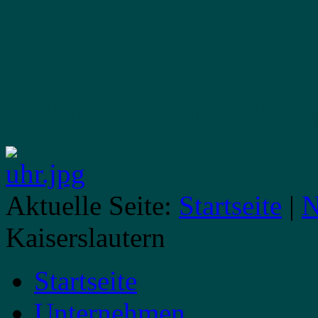
Gebrüder Heumach
Br
Aktuelle Seite:
Startseite
|
N
Kaiserslautern
Startseite
Unternehmen